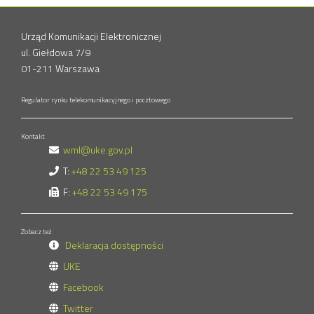
Urząd Komunikacji Elektronicznej
ul. Giełdowa 7/9
01-211 Warszawa
Regulator rynku telekomunikacyjnego i pocztowego
Kontakt
wml@uke.gov.pl
T:
+48 22 53 49 125
F:
+48 22 53 49 175
Zobacz też
Deklaracja dostępności
UKE
Facebook
Twitter