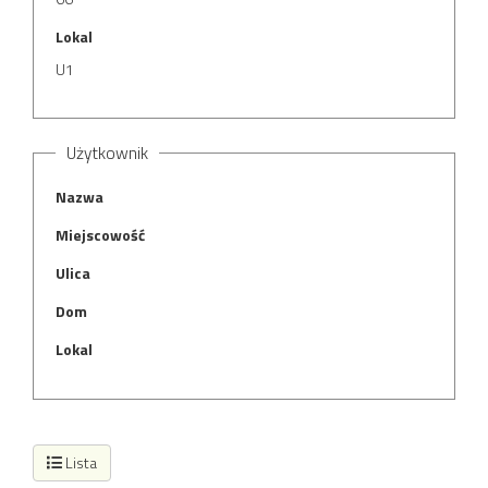
Lokal
U1
Użytkownik
Nazwa
Miejscowość
Ulica
Dom
Lokal
Lista